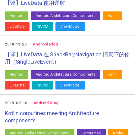
【译】LiveData 使用详解
Android
Android Architecture Components
Kotlin
LiveData
MVVM
ViewModel
2018-11-23
Android Blog
【译】LiveData 在 SnackBar/Navigation 情景下的使
用（SingleLiveEvent）
Android
Android Architecture Components
Kotlin
LiveData
MVVM
ViewModel
2019-07-18
Android Blog
Kotlin coroutines meeting Architecture
components
Android Architecture Components
Coroutines
Kotlin