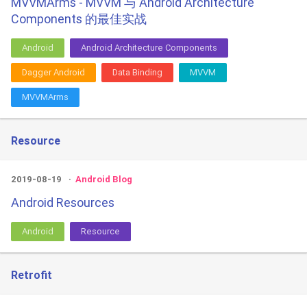
MVVMArms - MVVM 与 Android Architecture
Components 的最佳实战
Android
Android Architecture Components
Dagger Android
Data Binding
MVVM
MVVMArms
Resource
2019-08-19
Android Blog
Android Resources
Android
Resource
Retrofit