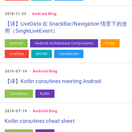
2018-11-23
Android Blog
【译】LiveData 在 SnackBar/Navigation 情景下的使
用（SingleLiveEvent）
Android
Android Architecture Components
Kotlin
LiveData
MVVM
ViewModel
2019-07-19
Android Blog
【译】Kotlin coroutines meeting Android
Coroutines
Kotlin
2019-07-19
Android Blog
Kotlin coroutines cheat sheet