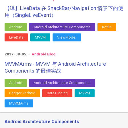
【译】LiveData 在 SnackBar/Navigation 情景下的使
用（SingleLiveEvent）
Android
Android Architecture Components
Kotlin
LiveData
MVVM
ViewModel
2017-08-05
Android Blog
MVVMArms - MVVM 与 Android Architecture
Components 的最佳实战
Android
Android Architecture Components
Dagger Android
Data Binding
MVVM
MVVMArms
Android Architecture Components