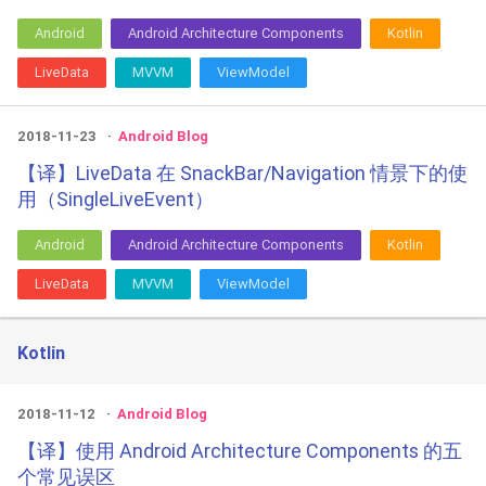
Android
Android Architecture Components
Kotlin
LiveData
MVVM
ViewModel
2018-11-23
Android Blog
【译】LiveData 在 SnackBar/Navigation 情景下的使
用（SingleLiveEvent）
Android
Android Architecture Components
Kotlin
LiveData
MVVM
ViewModel
Kotlin
2018-11-12
Android Blog
【译】使用 Android Architecture Components 的五
个常见误区