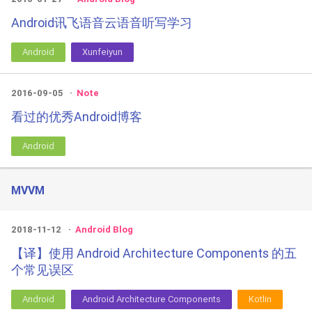
Android讯飞语音云语音听写学习
Android
Xunfeiyun
2016-09-05
Note
看过的优秀Android博客
Android
MVVM
2018-11-12
Android Blog
【译】使用 Android Architecture Components 的五
个常见误区
Android
Android Architecture Components
Kotlin