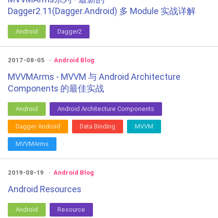
Dagger2.11(Dagger.Android) 多 Module 实战详解
Android
Dagger2
2017-08-05
Android Blog
MVVMArms - MVVM 与 Android Architecture
Components 的最佳实战
Android
Android Architecture Components
Dagger Android
Data Binding
MVVM
MVVMArms
2019-08-19
Android Blog
Android Resources
Android
Resource