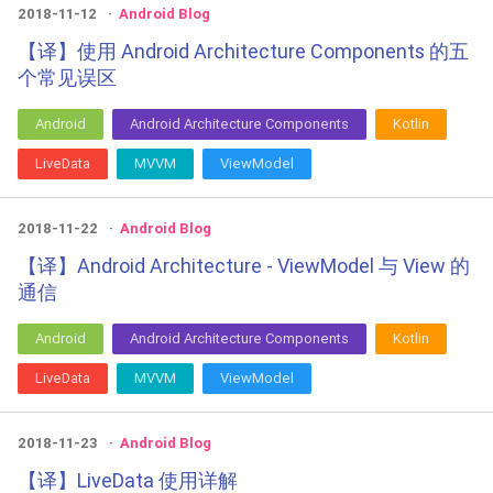
2018-11-12
Android Blog
【译】使用 Android Architecture Components 的五
个常见误区
Android
Android Architecture Components
Kotlin
LiveData
MVVM
ViewModel
2018-11-22
Android Blog
【译】Android Architecture - ViewModel 与 View 的
通信
Android
Android Architecture Components
Kotlin
LiveData
MVVM
ViewModel
2018-11-23
Android Blog
【译】LiveData 使用详解