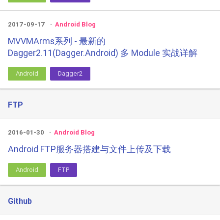
2017-09-17
Android Blog
MVVMArms系列 - 最新的
Dagger2.11(Dagger.Android) 多 Module 实战详解
Android
Dagger2
FTP
2016-01-30
Android Blog
Android FTP服务器搭建与文件上传及下载
Android
FTP
Github