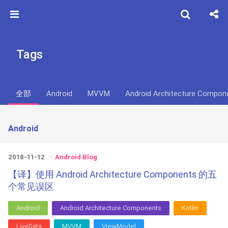
Tags
全部
Android
MVVM
Android Architecture Compon
Android
2018-11-12
Android Blog
【译】使用 Android Architecture Components 的五
个常见误区
Android
Android Architecture Components
Kotlin
LiveData
MVVM
ViewModel