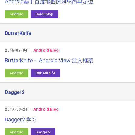
Android基于百度地图的GPS简单定位
Android
BaiduMap
ButterKnife
2016-09-04
Android Blog
ButterKnife -- Android View 注入框架
Android
ButterKnife
Dagger2
2017-03-21
Android Blog
Dagger2 学习
Android
Dagger2