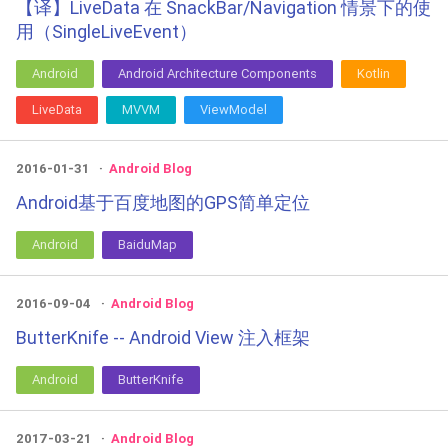
【译】LiveData 在 SnackBar/Navigation 情景下的使
用（SingleLiveEvent）
Android
Android Architecture Components
Kotlin
LiveData
MVVM
ViewModel
2016-01-31
Android Blog
Android基于百度地图的GPS简单定位
Android
BaiduMap
2016-09-04
Android Blog
ButterKnife -- Android View 注入框架
Android
ButterKnife
2017-03-21
Android Blog