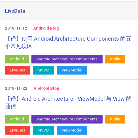
LiveData
2018-11-12
Android Blog
【译】使用 Android Architecture Components 的五
个常见误区
Android
Android Architecture Components
Kotlin
LiveData
MVVM
ViewModel
2018-11-22
Android Blog
【译】Android Architecture - ViewModel 与 View 的
通信
Android
Android Architecture Components
Kotlin
LiveData
MVVM
ViewModel