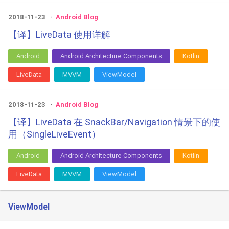
2018-11-23
Android Blog
【译】LiveData 使用详解
Android
Android Architecture Components
Kotlin
LiveData
MVVM
ViewModel
2018-11-23
Android Blog
【译】LiveData 在 SnackBar/Navigation 情景下的使
用（SingleLiveEvent）
Android
Android Architecture Components
Kotlin
LiveData
MVVM
ViewModel
ViewModel