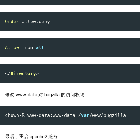
Order
Allow
 from 
all
</
Directory
>
修改 www-data 对 bugzilla 的访问权限
chown-R www-data:www-data /
var
最后，重启 apache2 服务