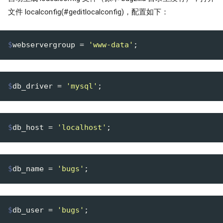
文件 localconfig(#geditlocalconfig)，配置如下：
$
webservergroup = 
'www-data'
;
$
db_driver = 
'mysql'
;
$
db_host = 
'localhost'
;
$
db_name = 
'bugs'
;
$
db_user = 
'bugs'
;