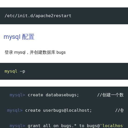
mysql 配置
登录 mysql，并创建数据库 bugs
mysql
  mysql>
 create databasebugs;       //创建一个数
 mysql>
 create userbugs@localhost;         /
  mysql>
 grant all on bugs.* to bugs@
'localhost'