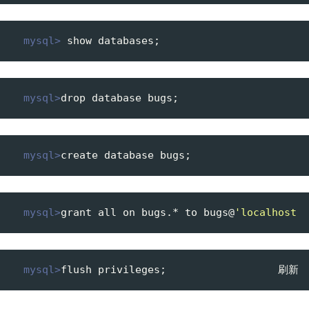
  mysql>
 show databases;
  mysql>
drop database bugs;
  mysql>
create database bugs;
  mysql>
grant all on bugs.* to bugs@
'localhost'
  mysql>
flush privileges;                  刷