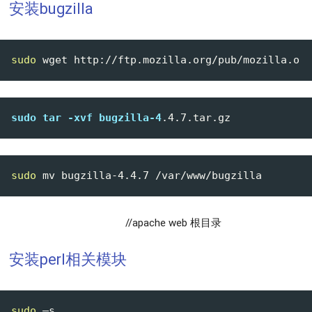
安装bugzilla
sudo
sudo
tar
-xvf
bugzilla-4
.4
.7
.tar
.gz
sudo
 mv bugzilla-
4
.
4
.
7
//apache web 根目录
安装perl相关模块
sudo