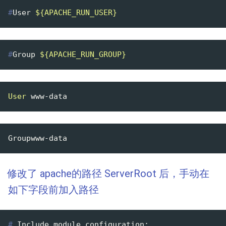
#
User 
${APACHE_RUN_USER}
#
Group 
${APACHE_RUN_GROUP}
User
修改了 apache的路径 ServerRoot 后，手动在
如下字段前加入路径
#
 Include module configuration: