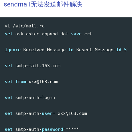
sendmail无法发送邮件解决
set
 ask askcc append dot 
save
 crt

ignore
 Received Message-
Id
 Resent-Message-
Id
Sta
set
 smtp=mail
.163
.com

set
from
=xxx@
163.
com

set
 smtp-auth=login

set
 smtp-auth-
user
= xxx@
163.
com

set
 smtp-auth-
password