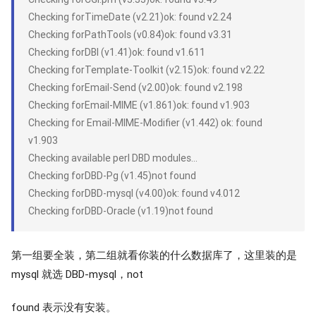
Checking forTimeDate (v2.21)ok: found v2.24
Checking forPathTools (v0.84)ok: found v3.31
Checking forDBI (v1.41)ok: found v1.611
Checking forTemplate-Toolkit (v2.15)ok: found v2.22
Checking forEmail-Send (v2.00)ok: found v2.198
Checking forEmail-MIME (v1.861)ok: found v1.903
Checking for Email-MIME-Modifier (v1.442) ok: found
v1.903
Checking available perl DBD modules…
Checking forDBD-Pg (v1.45)not found
Checking forDBD-mysql (v4.00)ok: found v4.012
Checking forDBD-Oracle (v1.19)not found
第一组要全装，第二组就看你装的什么数据库了，这里装的是
mysql 就选 DBD-mysql，not
found 表示没有安装。