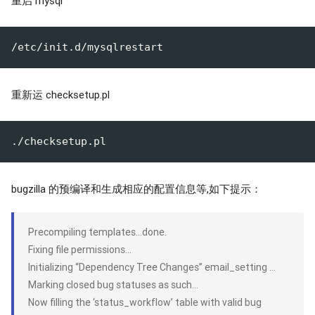
重启 mysql
重新运 checksetup.pl
bugzilla 的预编译和生成相应的配置信息等,如下提示：
Precompiling templates…done.
Fixing file permissions…
Initializing “Dependency Tree Changes” email_setting …
Marking closed bug statuses as such…
Now filling the ‘status_workflow’ table with valid bug