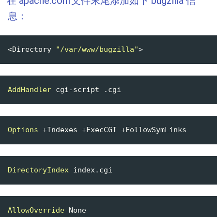
在 apache.conf文件末尾添加如下 bugzilla 信
息：
<Directory 
"/var/www/bugzilla"
AddHandler
Options
DirectoryIndex
AllowOverride