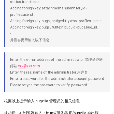
status transitions…
Adding foreign key: attachments.submitter_id -
profiles.userid…
Adding foreign key: bugs_actigeditty.who -profiles.userid…
Adding foreign key: bugs_fulltext.bug_id -bugs.bug_id…
·
并且会提示输入以下信息：
Enter the e-mail address of the administrator:管理员登陆
邮箱
xxx@xxx.com
Enter the real name of the administrator:用户名
Enter a password for the administrator account:password
Please retype the password to verify: password
根据以上提示输入 bugzilla 管理员的相关信息
成功后，在浏览器输入：http://服务器 IP/bugzilla 会出现