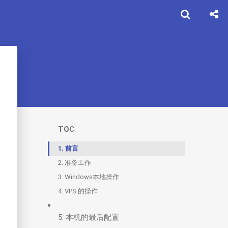
TOC
1.
前言
2.
准备工作
3.
Windows本地操作
4.
3.1.
VPS 的操作
安装Node.js
3.2.
4.0.1.
安装Github
安装 Git
5.
本机的最后配置
3.3.
4.0.2.
安装Hexo
新建xiaobailong24用户添加sud