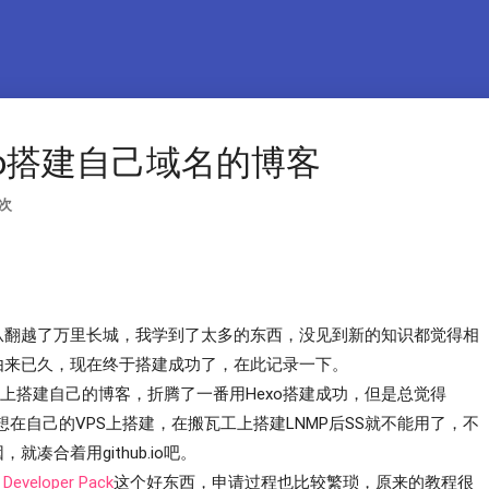
xo搭建自己域名的博客
次
从翻越了万里长城，我学到了太多的东西，没见到新的知识都觉得相
由来已久，现在终于搭建成功了，在此记录一下。
ub上搭建自己的博客，折腾了一番用Hexo搭建成功，但是总觉得
葩，所以想在自己的VPS上搭建，在搬瓦工上搭建LNMP后SS就不能用了，不
凑合着用github.io吧。
 Developer Pack
这个好东西，申请过程也比较繁琐，原来的教程很