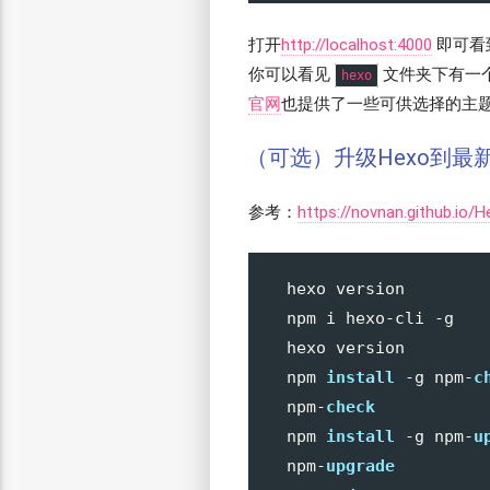
打开
http://localhost:4000
即可看
你可以看见
文件夹下有一个
hexo
官网
也提供了一些可供选择的主
（可选）升级Hexo到最
参考：
https://novnan.github.io/
hexo version

npm i hexo-cli -g

hexo version

npm 
install
 -g npm-
c
npm-
check
npm 
install
 -g npm-
u
npm-
upgrade