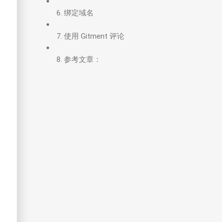
o权限
5.1.
配置hexo配置文件
3.3.1.
新建网站目录：
6.
绑定域名
4.0.3.
安装 lnmp
3.3.2.
安装Hexo：
4.0.4.
创建git仓库，并配置ssh登录
3.3.3.
（可选）升级Hexo到最新版本
7.
使用 Gitment 评论
4.0.5.
配置git hooks
3.3.4.
（可选）升级Hexo到制定版本
8.
参考文章：