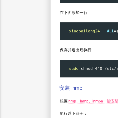
在下面添加一行
xiaobailong24
ALL
=
保存并退出后执行
sudo
 chmod 
440
安装 lnmp
根据
lnmp、lamp、lnmpa一键安
执行以下命令：