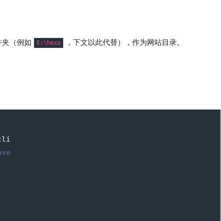
件夹（例如
，下文以此代替），作为网站目录。
E:\hexo
li

ave