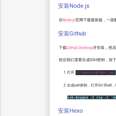
安装Node.js
在
Node.js
官网下载最新版，一路
安装Github
下载
Github Desktop
并安装，然后登
然后我们需要生成SSH密钥，按
打开
C:\Users\<用户名>\.ssh
生成ssh密钥，打开Git She
ssh-keygen
-t
rsa
-C
 "
e
安装Hexo