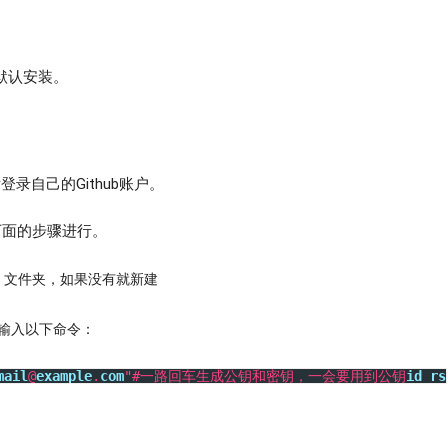
默认安装。
录自己的Github账户。
下面的步骤进行。
文件夹，如果没有就新建
ll，输入以下命令：
mail
@
example
.
com
"#一路回车生成公钥和密钥，一会要用到公钥
id_rs