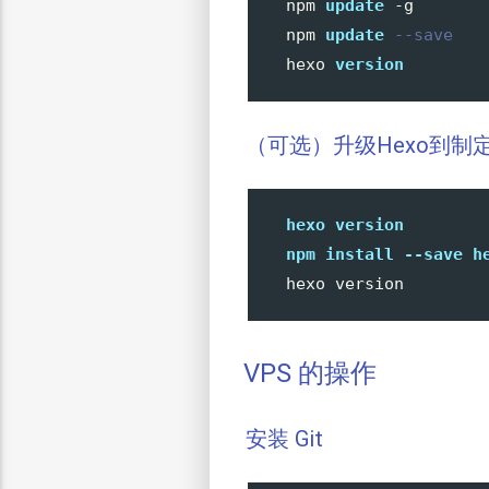
npm 
update
 -g

npm 
update
--save
hexo 
version
（可选）升级Hexo到制
hexo
version
npm
install
--save
h
VPS 的操作
安装 Git