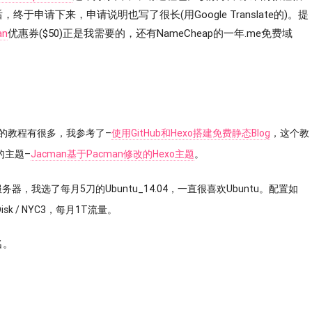
于申请下来，申请说明也写了很长(用Google Translate的)。提
an
优惠券($50)正是我需要的，还有NameCheap的一年.me免费域
网上的教程有很多，我参考了–
使用GitHub和Hexo搭建免费静态Blog
，这个教
的主题–
Jacman基于Pacman修改的Hexo主题
。
务器，我选了每月5刀的Ubuntu_14.04，一直很喜欢Ubuntu。配置如
B Disk / NYC3，每月1T流量。
名。