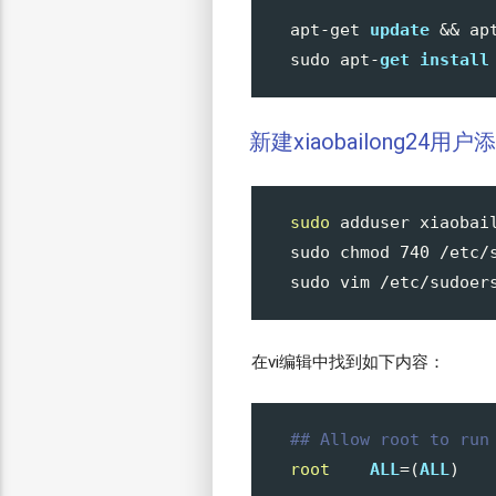
apt-get 
update
 && ap
sudo apt-
get
install
新建xiaobailong24用户
sudo
 adduser xiaobail
sudo chmod 
740
 /etc/s
在vi编辑中找到如下内容：
## Allow root to run
root
ALL
=(
ALL
)   