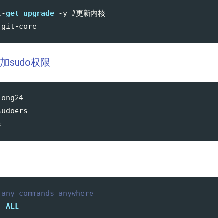
t-
get
upgrade
 -y #更新内核

添加sudo权限
ong24

udoers

 any commands anywhere
  
ALL