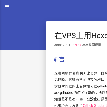
在VPS上用He
2016-01-18
VPS
本文总阅读量
前言
互联网的世界真的无比美妙，自
见恨晚。搭建自己的博客的想法
前段时间在网上看到如何在gith
xxx.github.io的名字很奇
知道是不是有冲突，也没查出原因，就
机缘巧合，发现了
Github Student